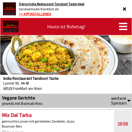
Deine India Restaurant Tandoori Taste-App!
tandooritaste-frankfurt.de
>> APP INSTALLIEREN
Heute ist Ruhetag!
India Restaurant Tandoori Taste
Lyoner Str. 44-48
60528 Frankfurt am Main
Vegane Gerichte
weitere
Speisen
jeweils mit Basmati-Reis
Mix Dal Tarka
gemischte Linsen mit gerösteten Zwiebeln, dazu
10.50
Basmati-Reis