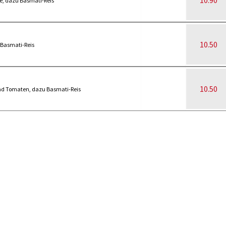
10.90
ce, dazu Basmati-Reis
10.50
 Basmati-Reis
10.50
und Tomaten, dazu Basmati-Reis