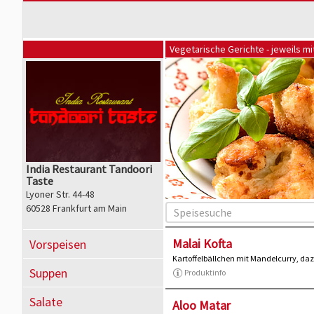
Vegetarische Gerichte - jeweils mi
India Restaurant Tandoori
Taste
Lyoner Str. 44-48
60528 Frankfurt am Main
Malai Kofta
Vorspeisen
Kartoffelbällchen mit Mandelcurry, da
Suppen
Produktinfo
Salate
Aloo Matar