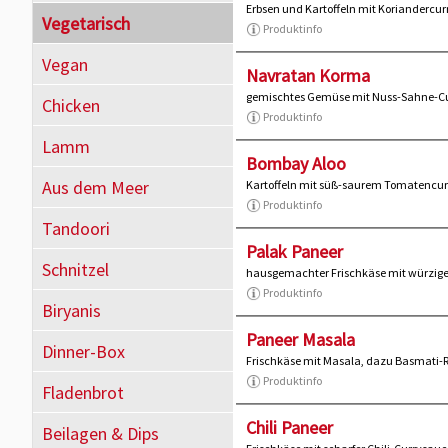
Erbsen und Kartoffeln mit Koriandercur
Vegetarisch
Produktinfo
Vegan
Navratan Korma
gemischtes Gemüse mit Nuss-Sahne-Cu
Chicken
Produktinfo
Lamm
Bombay Aloo
Aus dem Meer
Kartoffeln mit süß-saurem Tomatencur
Produktinfo
Tandoori
Palak Paneer
Schnitzel
hausgemachter Frischkäse mit würzige
Produktinfo
Biryanis
Paneer Masala
Dinner-Box
Frischkäse mit Masala, dazu Basmati-R
Produktinfo
Fladenbrot
Chili Paneer
Beilagen & Dips