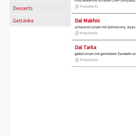
Frischkäse mit scharfer Chili-Currysau
Produktinfo
Desserts
Getränke
Dal Makhni
schwarze Linsen mit Sahnecurry, dazu
Produktinfo
Dal Tarka
gelbe Linsen mit gerösteten Zwiebeln 
Produktinfo